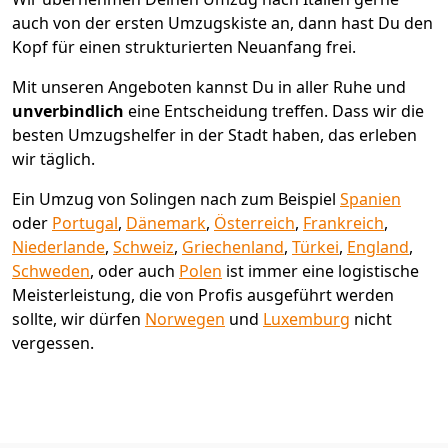
auch von der ersten Umzugskiste an, dann hast Du den
Kopf für einen strukturierten Neuanfang frei.
Mit unseren Angeboten kannst Du in aller Ruhe und
unverbindlich
eine Entscheidung treffen. Dass wir die
besten Umzugshelfer in der Stadt haben, das erleben
wir täglich.
Ein Umzug von Solingen nach zum Beispiel
Spanien
oder
Portugal
,
Dänemark
,
Österreich
,
Frankreich
,
Niederlande
,
Schweiz
,
Griechenland
,
Türkei
,
England
,
Schweden
, oder auch
Polen
ist immer eine logistische
Meisterleistung, die von Profis ausgeführt werden
sollte, wir dürfen
Norwegen
und
Luxemburg
nicht
vergessen.