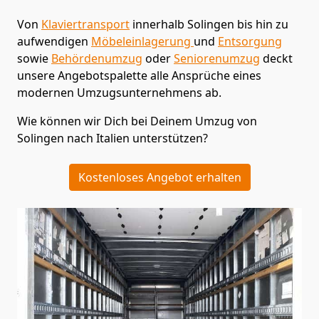
Von
Klaviertransport
innerhalb
Solingen
bis hin zu
aufwendigen
Möbeleinlagerung
und
Entsorgung
sowie
Behördenumzug
oder
Seniorenumzug
deckt
unsere Angebotspalette alle Ansprüche eines
modernen Umzugsunternehmens ab.
Wie können wir Dich bei Deinem Umzug von
Solingen
nach Italien
unterstützen?
Kostenloses Angebot erhalten