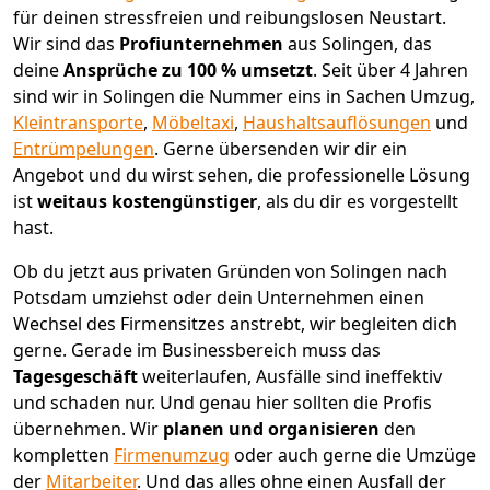
für deinen stressfreien und reibungslosen Neustart.
Wir sind das
Profiunternehmen
aus Solingen, das
deine
Ansprüche zu 100 % umsetzt
. Seit über 4 Jahren
sind wir in Solingen die Nummer eins in Sachen Umzug,
Kleintransporte
,
Möbeltaxi
,
Haushaltsauflösungen
und
Entrümpelungen
.
Gerne übersenden wir dir ein
Angebot und du wirst sehen, die professionelle Lösung
ist
weitaus kostengünstiger
, als du dir es vorgestellt
hast.
Ob du jetzt aus privaten Gründen von Solingen nach
Potsdam umziehst oder dein Unternehmen einen
Wechsel des Firmensitzes anstrebt, wir begleiten dich
gerne. Gerade im Businessbereich muss das
Tagesgeschäft
weiterlaufen, Ausfälle sind ineffektiv
und schaden nur. Und genau hier sollten die Profis
übernehmen.
Wir
planen und organisieren
den
kompletten
Firmenumzug
oder auch gerne die Umzüge
der
Mitarbeiter
. Und das alles ohne einen Ausfall der