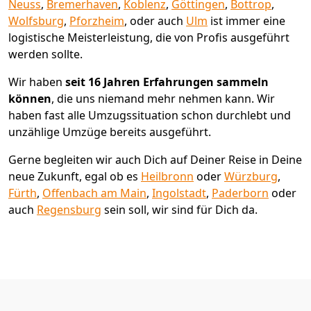
Neuss
,
Bremer­haven
,
Koblenz
,
Göttingen
,
Bottrop
,
Wolfsburg
,
Pforzheim
, oder auch
Ulm
ist immer eine
logistische Meisterleistung, die von Profis ausgeführt
werden sollte.
Wir haben
seit
16 Jahren Erfahrungen sammeln
können
, die uns niemand mehr nehmen kann. Wir
haben fast alle Umzugssituation schon durchlebt und
unzählige Umzüge bereits ausgeführt.
Gerne begleiten wir auch Dich auf Deiner Reise in Deine
neue Zukunft, egal ob es
Heilbronn
oder
Würzburg
,
Fürth
,
Offenbach am Main
,
Ingolstadt
,
Paderborn
oder
auch
Regensburg
sein soll, wir sind für Dich da.