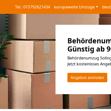
Tel.: 015792621434
europaweite Umzüge
deut
Behördenumz
Günstig ab 9
Behördenumzug Solinge
Jetzt kostenloses Angeb
Angebot einholen