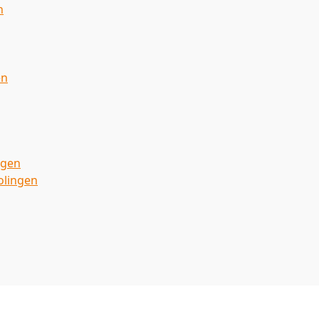
n
en
ngen
olingen