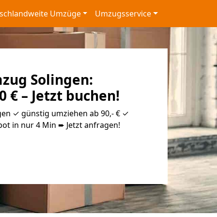
schlandweite Umzüge
Umzugsservice
ug Solingen:
0 € – Jetzt buchen!
n ✓ günstig umziehen ab 90,- € ✓
ot in nur 4 Min ➨ Jetzt anfragen!