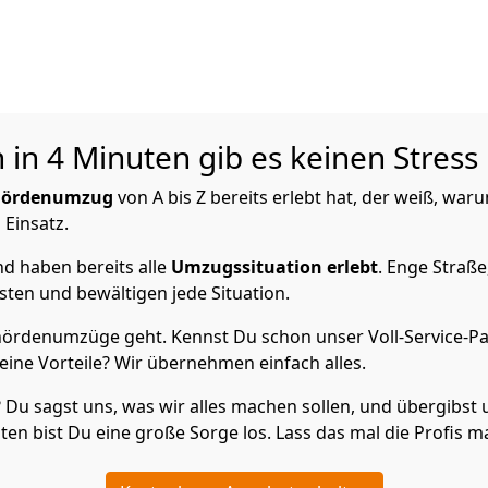
 in 4 Minuten gib es keinen Stress
hördenumzug
von A bis Z bereits erlebt hat, der weiß, war
 Einsatz.
d haben bereits alle
Umzugssituation
erlebt
. Enge Straße
ten und bewältigen jede Situation.
ördenumzüge geht. Kennst Du schon unser Voll-Service-Pa
Deine Vorteile? Wir übernehmen einfach alles.
? Du sagst uns, was wir alles machen sollen, und übergibst u
en bist Du eine große Sorge los. Lass das mal die Profis m