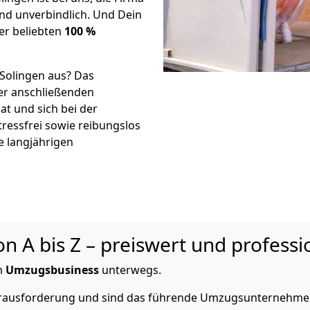
nd unverbindlich. Und Dein
er beliebten
100 %
Solingen aus? Das
r anschließenden
at und sich bei der
tressfrei sowie reibungslos
e langjährigen
A bis Z – preiswert und professio
m
Umzugsbusiness
unterwegs.
Herausforderung und sind das führende Umzugsunternehmen