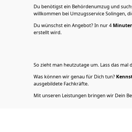
Du benötigst ein Behördenumzug und suchs
willkommen bei Umzugsservice Solingen, di
Du wünschst ein Angebot? In nur 4
Minuten
erstellt wird.
So zieht man heutzutage um. Lass das mal d
Was können wir genau für Dich tun?
Kennst
ausgebildete Fachkräfte.
Mit unseren Leistungen bringen wir Dein B