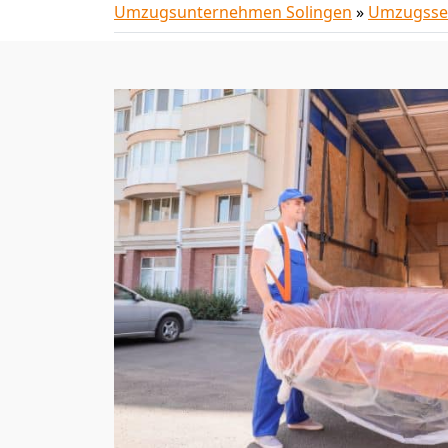
Umzugsunternehmen Solingen
»
Umzugsse