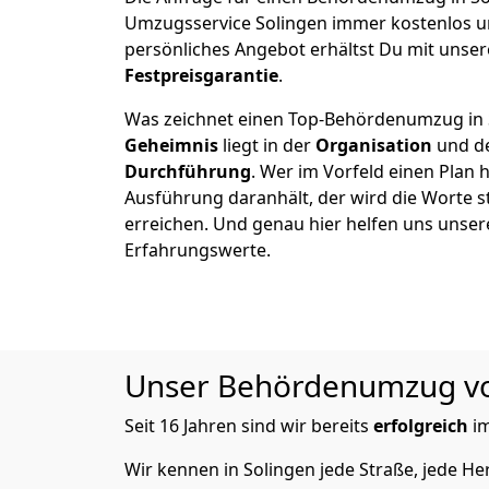
Umzugsservice Solingen immer kostenlos u
persönliches Angebot erhältst Du mit unser
Festpreisgarantie
.
Was zeichnet einen Top-Behördenumzug in 
Geheimnis
liegt in der
Organisation
und de
Durchführung
. Wer im Vorfeld einen Plan h
Ausführung daranhält, der wird die Worte s
erreichen. Und genau hier helfen uns unser
Erfahrungswerte.
Unser Behördenumzug von 
Seit 16 Jahren sind wir bereits
erfolgreich
i
Wir kennen in Solingen jede Straße, jede 