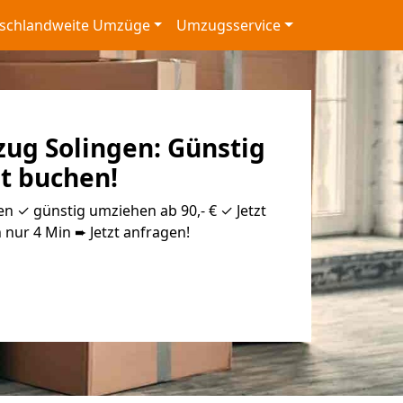
schlandweite Umzüge
Umzugsservice
ug Solingen: Günstig
zt buchen!
 ✓ günstig umziehen ab 90,- € ✓ Jetzt
 nur 4 Min ➨ Jetzt anfragen!