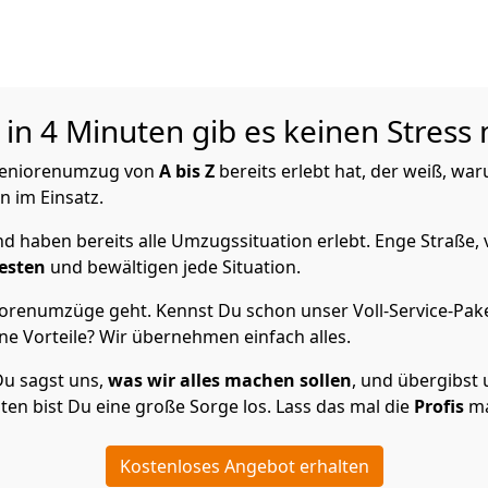
in 4 Minuten gib es keinen Stress
 Seniorenumzug von
A bis Z
bereits erlebt hat, der weiß, wa
n im Einsatz.
 haben bereits alle Umzugssituation erlebt. Enge Straße, 
Besten
und bewältigen jede Situation.
orenumzüge geht. Kennst Du schon unser Voll-Service-Pake
ne Vorteile? Wir übernehmen einfach alles.
u sagst uns,
was wir alles machen sollen
, und übergibst u
en bist Du eine große Sorge los. Lass das mal die
Profis
ma
Kostenloses Angebot erhalten