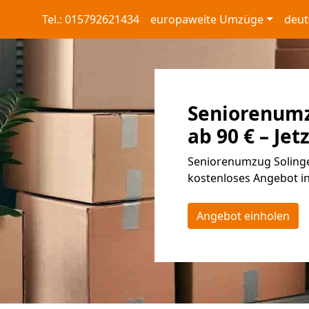
Tel.: 015792621434
europaweite Umzüge
deut
Seniorenumz
ab 90 € – Jet
Seniorenumzug Solingen
kostenloses Angebot in
Angebot einholen