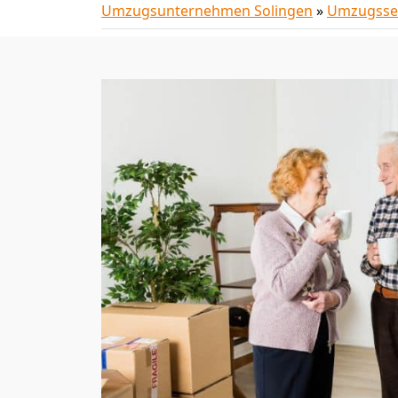
Umzugsunternehmen Solingen
»
Umzugsse