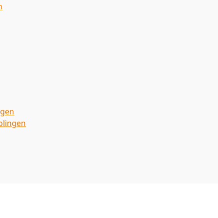
n
ngen
olingen