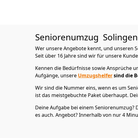
Seniorenumzug
Solingen 
Wer unsere Angebote kennt, und unseren
Seit über 16 Jahre sind wir für unsere Kunde
Kennen die Bedürfnisse sowie Ansprüche und
Aufgänge, unsere
Umzugshelfer
sind die 
Wir sind die Nummer eins, wenn es um Seni
ist das meistgebuchte Paket überhaupt. Dei
Deine Aufgabe bei einem Seniorenumzug? D
es auch. Angebot? Innerhalb von nur 4 Minut