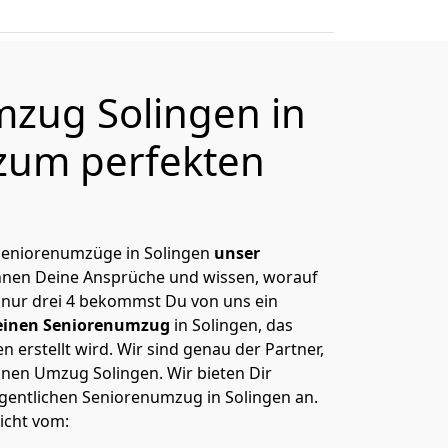
zug Solingen in
zum perfekten
, Seniorenumzüge in Solingen
unser
ennen Deine Ansprüche und wissen, worauf
 nur drei 4 bekommst Du von uns ein
einen Seniorenumzug
in Solingen, das
erstellt wird. Wir sind genau der Partner,
inen Umzug Solingen. Wir bieten Dir
igentlichen Seniorenumzug in Solingen an.
icht vom: