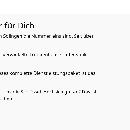
r für Dich
n Solingen die Nummer eins sind. Seit über
e, verwinkelte Treppenhäuser oder steile
eses komplette Dienstleistungspaket ist das
uns die Schlüssel. Hört sich gut an? Das ist
achen.