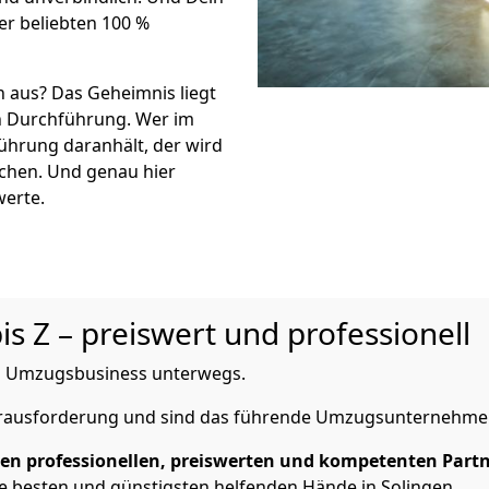
er beliebten 100 %
n aus? Das Geheimnis liegt
n Durchführung. Wer im
führung daranhält, der wird
ichen. Und genau hier
werte.
is Z – preiswert und professionell
 im Umzugsbusiness unterwegs.
Herausforderung und sind das führende Umzugsunternehmen
nen professionellen, preiswerten und kompetenten Part
e besten und günstigsten helfenden Hände in Solingen.