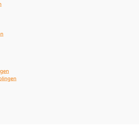
n
en
ngen
olingen