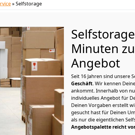
rvice
»
Selfstorage
Selfstorage
Minuten zu
Angebot
Seit 16 Jahren sind unsere 
Geschäft
. Wir kennen Dein
ankommt. Innerhalb von nu
individuelles Angebot für D
Deinen Vorgaben erstellt wi
gesucht hast für Deinen Um
als nur die eigentlichen Sel
Angebotspalette reicht vo