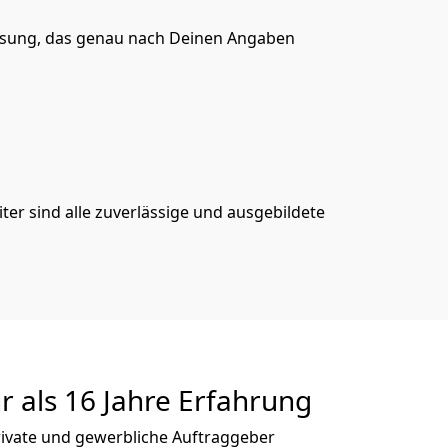
ösung, das genau nach Deinen Angaben
er sind alle zuverlässige und ausgebildete
r als 16 Jahre Erfahrung
private und gewerbliche Auftraggeber