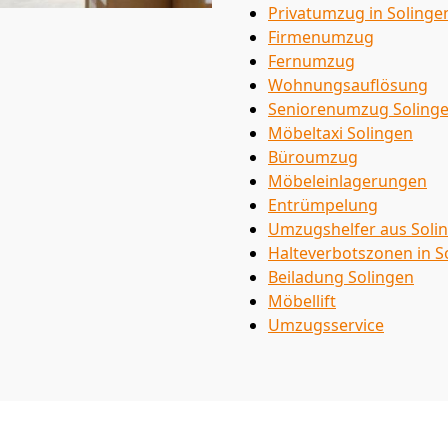
Privatumzug in Solinge
Firmenumzug
Fernumzug
Wohnungsauflösung
Seniorenumzug Soling
Möbeltaxi
Solingen
Büroumzug
Möbeleinlagerungen
Entrümpelung
Umzugshelfer aus Soli
Halteverbotszonen in S
Beiladung
Solingen
Möbellift
Umzugsservice