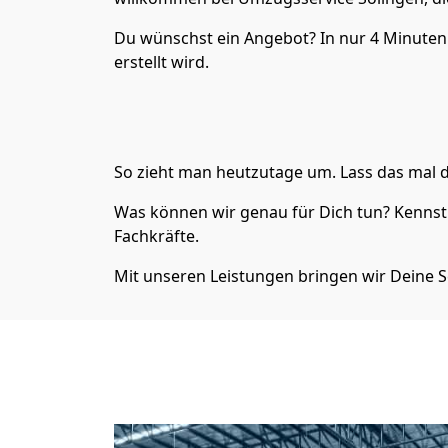
Du wünschst ein Angebot? In nur 4 Minute
erstellt wird.
So zieht man heutzutage um. Lass das mal d
Was können wir genau für Dich tun? Kennst 
Fachkräfte.
Mit unseren Leistungen bringen wir Deine S