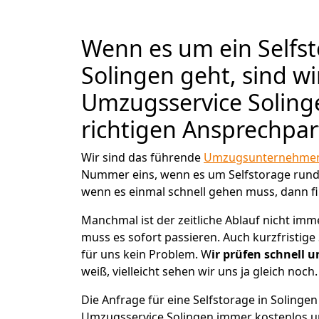
Wenn es um ein Selfst
Solingen geht, sind wi
Umzugsservice Soling
richtigen Ansprechpar
Wir sind das führende
Umzugsunternehmen 
Nummer eins, wenn es um Selfstorage rund
wenn es einmal schnell gehen muss, dann fi
Manchmal ist der zeitliche Ablauf nicht imm
muss es sofort passieren. Auch kurzfristige 
für uns kein Problem. W
ir prüfen schnell 
weiß, vielleicht sehen wir uns ja gleich noch.
Die Anfrage für eine Selfstorage in Solingen 
Umzugsservice Solingen immer kostenlos u