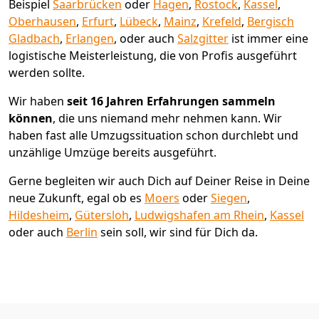
Beispiel
Saarbrücken
oder
Hagen
,
Rostock
,
Kassel
,
Oberhausen
,
Erfurt
,
Lübeck
,
Mainz
,
Krefeld
,
Bergisch
Gladbach
,
Erlangen
, oder auch
Salzgitter
ist immer eine
logistische Meisterleistung, die von Profis ausgeführt
werden sollte.
Wir haben
seit
16 Jahren Erfahrungen sammeln
können
, die uns niemand mehr nehmen kann. Wir
haben fast alle Umzugssituation schon durchlebt und
unzählige Umzüge bereits ausgeführt.
Gerne begleiten wir auch Dich auf Deiner Reise in Deine
neue Zukunft, egal ob es
Moers
oder
Siegen
,
Hildesheim
,
Gütersloh
,
Ludwigshafen am Rhein
,
Kassel
oder auch
Berlin
sein soll, wir sind für Dich da.