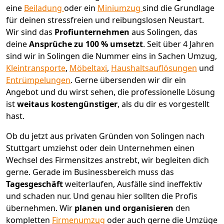
eine
Beiladung
oder ein
Miniumzug
sind die Grundlage
für deinen stressfreien und reibungslosen Neustart.
Wir sind das
Profiunternehmen
aus Solingen, das
deine
Ansprüche zu 100 % umsetzt
. Seit über 4 Jahren
sind wir in Solingen die Nummer eins in Sachen Umzug,
Kleintransporte
,
Möbeltaxi
,
Haushaltsauflösungen
und
Entrümpelungen
.
Gerne übersenden wir dir ein
Angebot und du wirst sehen, die professionelle Lösung
ist
weitaus kostengünstiger
, als du dir es vorgestellt
hast.
Ob du jetzt aus privaten Gründen von Solingen nach
Stuttgart umziehst oder dein Unternehmen einen
Wechsel des Firmensitzes anstrebt, wir begleiten dich
gerne. Gerade im Businessbereich muss das
Tagesgeschäft
weiterlaufen, Ausfälle sind ineffektiv
und schaden nur. Und genau hier sollten die Profis
übernehmen.
Wir
planen und organisieren
den
kompletten
Firmenumzug
oder auch gerne die Umzüge